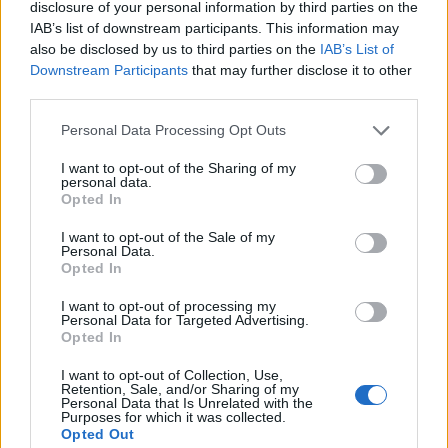
disclosure of your personal information by third parties on the
IAB’s list of downstream participants. This information may
- Alzacristalli elettrici,
also be disclosed by us to third parties on the
IAB’s List of
-Specchi elettrici Automatici
Downstream Participants
that may further disclose it to other
-Computer di bordo,
third parties.
-Radio Cd mp3,
-Ingresso USB E AUX,
Personal Data Processing Opt Outs
-Sterzo Multifunzione,
-Pack Sense Light interne,
I want to opt-out of the Sharing of my
personal data.
-Climatizzatore
Opted In
-Gruppi ottici LED
-Impianto Stereo,
I want to opt-out of the Sale of my
Personal Data.
-ABS, Servosterzo, 12 Airbag.
Opted In
12 o 24 Mesi di garanzia Full service, copertura totale
I want to opt-out of processing my
Personal Data for Targeted Advertising.
(INCLUSA NEL PREZZO DELLA VETTURA)
Opted In
NON NAVIGARE A VUOTO, VISITA IL NOSTRO SITOWEB
I want to opt-out of Collection, Use,
Retention, Sale, and/or Sharing of my
PER SCOPRIRE TUTTI I SERVIZI CHE COLELLA
Personal Data that Is Unrelated with the
Purposes for which it was collected.
AUTOVEICOLI HA PENSATO SU MISURA PER TE!LE
Opted Out
NOSTRE AUTO HANNO TUTTE IL LIBRETTO DEI SERVIZI,