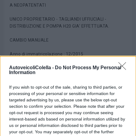
A NEOPATENTATI
UNICO PROPRIETARIO - TAGLIANDI UFFIUCIALI -
DISTRIBUZIONE E POMPA H20 GIA' EFFETTUATA.
CAMBIO MANUALE
Anno di immatricolazione : 12/2015
AutoveicoliColella -
Do Not Process My Personal
KM : 115.000 Documentati e certificati. TAGLIANDI
Information
REGOLARMENTE EFFETTUATI
If you wish to opt-out of the sale, sharing to third parties, or
AUTOVETTURA UNICO PROPRIETARIO - UTILIZZATA IN
processing of your personal or sensitive information for
MANIERA MANIACALE -MECCANICA -CARROZZERIA E
targeted advertising by us, please use the below opt-out
TAPPEZZERIA PARI AL NUOVO.
section to confirm your selection. Please note that after your
opt-out request is processed you may continue seeing
interest-based ads based on personal information utilized by
us or personal information disclosed to third parties prior to
Allestimento LOUNGE Full Optional;
your opt-out. You may separately opt-out of the further