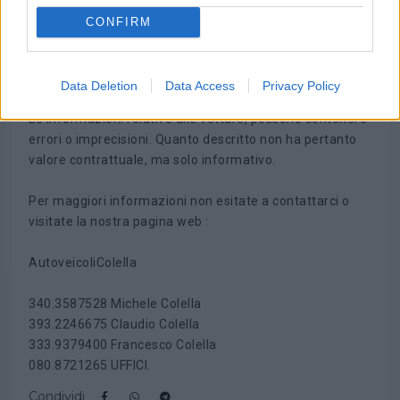
QUINDI KILOMETRAGGIO ORIGINALE E DIMOSTRABILE -
CONFIRM
NO SPIACEVOLI SORPRESE.
Possibilità di finanziamenti con tassi super vantaggiosi.
Data Deletion
Data Access
Privacy Policy
Le informazioni relative alle vetture, possono contenere
errori o imprecisioni. Quanto descritto non ha pertanto
valore contrattuale, ma solo informativo.
Per maggiori informazioni non esitate a contattarci o
visitate la nostra pagina web :
AutoveicoliColella
340.3587528 Michele Colella
393.2246675 Claudio Colella
333.9379400 Francesco Colella
080.8721265 UFFICI.
Condividi