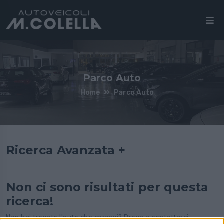
Parco Auto
Home
Parco Auto
Ricerca Avanzata +
Non ci sono risultati per questa
ricerca!
Non hai trovato l'auto che cercavi? Prova a contattarci,