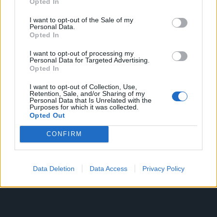
Opted In
I want to opt-out of the Sale of my
Personal Data.
Opted In
Valuta il
Contattaci
I want to opt-out of processing my
tuo usato
Personal Data for Targeted Advertising.
Hai trovato
Opted In
l'autovettura che
La tua auto ha
ti interessa?
I want to opt-out of Collection, Use,
un valore,
Retention, Sale, and/or Sharing of my
Contattaci per
scoprilo
Personal Data that Is Unrelated with the
fissare un
Purposes for which it was collected.
Richiedi Un
subito!
Opted Out
appuntamento e
Appuntamento
Acquistiamo il
Richiedi
vederla di
tuo usato, di
Valutazione
CONFIRM
persona.
qualsiasi
Chiamaci per
marca, con
prenotare un
una
Data Deletion
Data Access
Privacy Policy
appuntamento.
valutazione
Siamo quì per
immediata!
aiutarti a trovare
l'auto ideale!