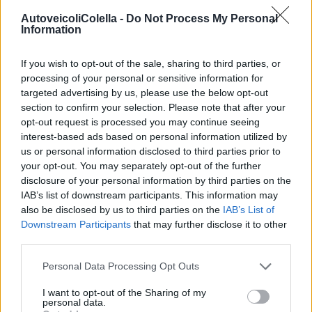
saremo felici di aiutarti a trovare il modello giusto per te!
AutoveicoliColella -
Do Not Process My Personal
Information
Torna Alla Home
Contattaci
If you wish to opt-out of the sale, sharing to third parties, or
processing of your personal or sensitive information for
targeted advertising by us, please use the below opt-out
section to confirm your selection. Please note that after your
opt-out request is processed you may continue seeing
NOLEGGIO AUTO
interest-based ads based on personal information utilized by
Autoveicoli M. Colella S.r.l.
us or personal information disclosed to third parties prior to
your opt-out. You may separately opt-out of the further
offre un servizio di noleggio
disclosure of your personal information by third parties on the
auto flessibile e conveniente
IAB’s list of downstream participants. This information may
also be disclosed by us to third parties on the
IAB’s List of
Pensato per soddisfare le esigenze di privati e aziende;
Downstream Participants
that may further disclose it to other
che tu abbia bisogno di un’auto per un breve periodo o
third parties.
per un noleggio a lungo termine, abbiamo la soluzione
Personal Data Processing Opt Outs
perfetta per te.
Scopri Di Più
I want to opt-out of the Sharing of my
personal data.