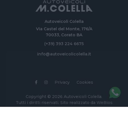
Autoveicoli Colella
Via Castel del Monte, 176/A
70033, Corato BA
(+39) 393 224 6675
info@autoveicolicolella.it
Privacy
Cookies
Copyright © 2026 Autoveicoli Colella.
Tutti i diritti riservati. Sito realizzato da
WeBios