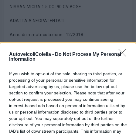
NISSAN MICRA 1.5 DCI 90 CV BOSE
ADATTA A NEOPATENTATI
Anno di immatricolazione : 12/2018
KM : 145.000 Documentati e certificati. REGOLARMENTE
AutoveicoliColella -
Do Not Process My Personal
TAGLIANDATA IN CENTRI NISSAN - TAGLIANDO
Information
COMPLETO GIA' EFFETTUATO - KIT DISTRIBUZIONE
COMPLETO
If you wish to opt-out of the sale, sharing to third parties, or
processing of your personal or sensitive information for
AUTOVETTURA IMPECCABILE.
targeted advertising by us, please use the below opt-out
section to confirm your selection. Please note that after your
Allestimento BOSE EDITION Full Optional;
opt-out request is processed you may continue seeing
interest-based ads based on personal information utilized by
- Alzacristalli elettrici,
us or personal information disclosed to third parties prior to
-Specchi elettrici Automatici
your opt-out. You may separately opt-out of the further
disclosure of your personal information by third parties on the
-Computer di bordo,
IAB’s list of downstream participants. This information may
-Radio Cd mp3,