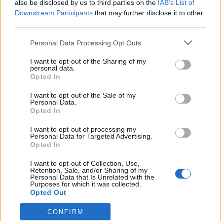
also be disclosed by us to third parties on the
IAB’s List of
-Ingresso USB E AUX,
Downstream Participants
that may further disclose it to other
-Sterzo Multifunzione,
third parties.
-Pack Sense Light interne,
-Climatizzatore
Personal Data Processing Opt Outs
-Cruise Control,
I want to opt-out of the Sharing of my
-Navigatore Cartografico,
personal data.
-Impianto Stereo,
Opted In
-ABS, Servosterzo, 12 Airbag.
I want to opt-out of the Sale of my
Personal Data.
12 o 24 Mesi di garanzia Full service, copertura totale
Opted In
(INCLUSA NEL PREZZO DELLA VETTURA)
I want to opt-out of processing my
Personal Data for Targeted Advertising.
NON NAVIGARE A VUOTO, VISITA IL NOSTRO SITOWEB
Opted In
PER SCOPRIRE TUTTI I SERVIZI CHE COLELLA
I want to opt-out of Collection, Use,
AUTOVEICOLI HA PENSATO SU MISURA PER TE!LE
Retention, Sale, and/or Sharing of my
NOSTRE AUTO HANNO TUTTE IL LIBRETTO DEI SERVIZI,
Personal Data that Is Unrelated with the
Purposes for which it was collected.
QUINDI KILOMETRAGGIO ORIGINALE E DIMOSTRABILE -
Opted Out
NO SPIACEVOLI SORPRESE.
CONFIRM
Possibilità di finanziamenti con tassi super vantaggiosi.