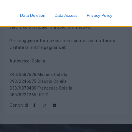
Le informazioni relative alle vetture, possono contenere
Data Deletion
Data Access
Privacy Policy
errori o imprecisioni. Quanto descritto non ha pertanto
valore contrattuale, ma solo informativo.
Per maggiori informazioni non esitate a contattarci o
visitate la nostra pagina web :
AutoveicoliColella
340/3587528 Michele Colella
393/2246675 Claudio Colella
333/9379400 Francesco Colella
080/8721265 UFFICI.
Condividi