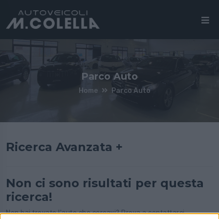
Parco Auto
Home
Parco Auto
Ricerca Avanzata +
Non ci sono risultati per questa
ricerca!
Non hai trovato l'auto che cercavi? Prova a contattarci,