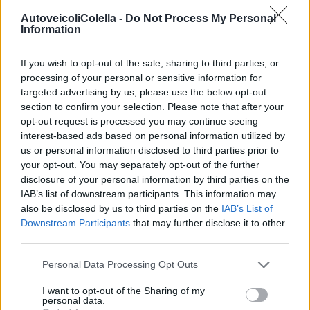
saremo felici di aiutarti a trovare il modello giusto per te!
AutoveicoliColella -
Do Not Process My Personal
Information
Torna Alla Home
Contattaci
If you wish to opt-out of the sale, sharing to third parties, or
processing of your personal or sensitive information for
targeted advertising by us, please use the below opt-out
section to confirm your selection. Please note that after your
opt-out request is processed you may continue seeing
NOLEGGIO AUTO
interest-based ads based on personal information utilized by
Autoveicoli M. Colella S.r.l.
us or personal information disclosed to third parties prior to
your opt-out. You may separately opt-out of the further
offre un servizio di noleggio
disclosure of your personal information by third parties on the
auto flessibile e conveniente
IAB’s list of downstream participants. This information may
also be disclosed by us to third parties on the
IAB’s List of
Pensato per soddisfare le esigenze di privati e aziende;
Downstream Participants
that may further disclose it to other
che tu abbia bisogno di un’auto per un breve periodo o
third parties.
per un noleggio a lungo termine, abbiamo la soluzione
Personal Data Processing Opt Outs
perfetta per te.
Scopri Di Più
I want to opt-out of the Sharing of my
personal data.