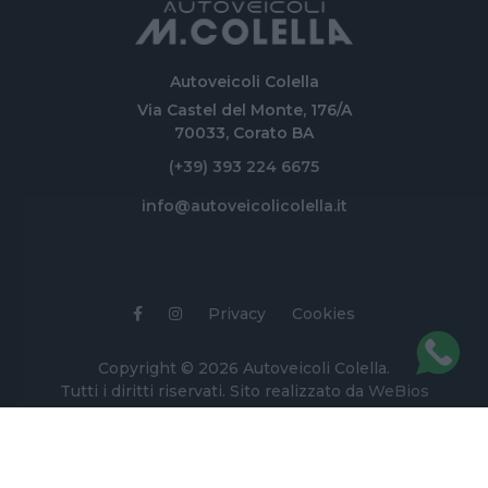
Autoveicoli Colella
Via Castel del Monte, 176/A
70033, Corato BA
(+39) 393 224 6675
info@autoveicolicolella.it
Privacy
Cookies
Copyright © 2026 Autoveicoli Colella.
Tutti i diritti riservati. Sito realizzato da
WeBios