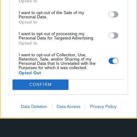
Opted In
I want to opt-out of the Sale of my
Personal Data.
Opted In
Valuta il
Contattaci
I want to opt-out of processing my
tuo usato
Personal Data for Targeted Advertising.
Hai trovato
Opted In
l'autovettura che
La tua auto ha
ti interessa?
I want to opt-out of Collection, Use,
un valore,
Retention, Sale, and/or Sharing of my
Contattaci per
scoprilo
Personal Data that Is Unrelated with the
fissare un
Purposes for which it was collected.
Richiedi Un
subito!
Opted Out
appuntamento e
Appuntamento
Acquistiamo il
Richiedi
vederla di
tuo usato, di
Valutazione
CONFIRM
persona.
qualsiasi
Chiamaci per
marca, con
prenotare un
una
Data Deletion
Data Access
Privacy Policy
appuntamento.
valutazione
Siamo quì per
immediata!
aiutarti a trovare
l'auto ideale!